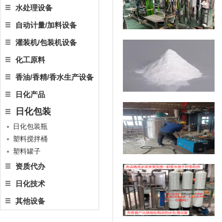
水处理设备
自动计量/加料设备
灌装机/包装机设备
化工原料
香油/香精/香水生产设备
日化产品
日化包装
日化包装瓶
塑料搅拌桶
塑料罐子
资质代办
日化技术
其他设备