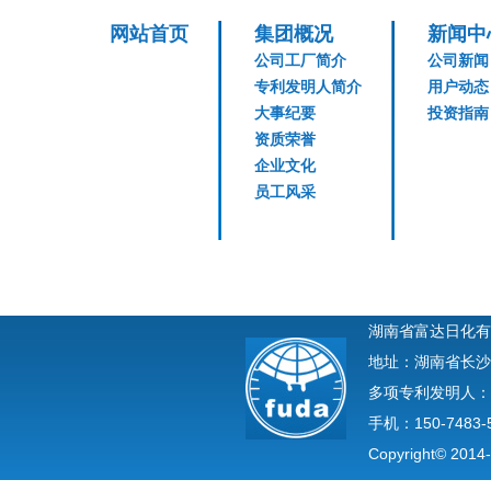
网站首页
集团概况
新闻中
公司工厂简介
公司新闻
专利发明人简介
用户动态
大事纪要
投资指南
资质荣誉
企业文化
员工风采
湖南省富达日化有
地址：湖南省长沙
多项专利发明人：
手机：150-7483-
Copyright© 2014