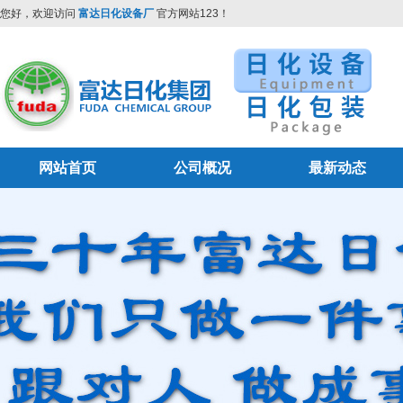
您好，欢迎访问
富达日化设备厂
官方网站123！
网站首页
公司概况
最新动态