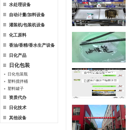
水处理设备
自动计量/加料设备
灌装机/包装机设备
化工原料
香油/香精/香水生产设备
日化产品
日化包装
日化包装瓶
塑料搅拌桶
塑料罐子
资质代办
日化技术
其他设备