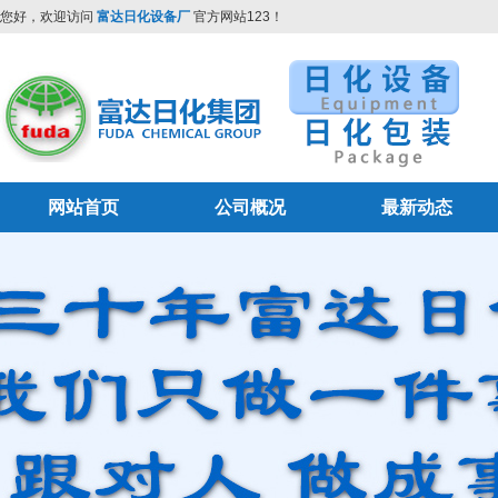
您好，欢迎访问
富达日化设备厂
官方网站123！
网站首页
公司概况
最新动态