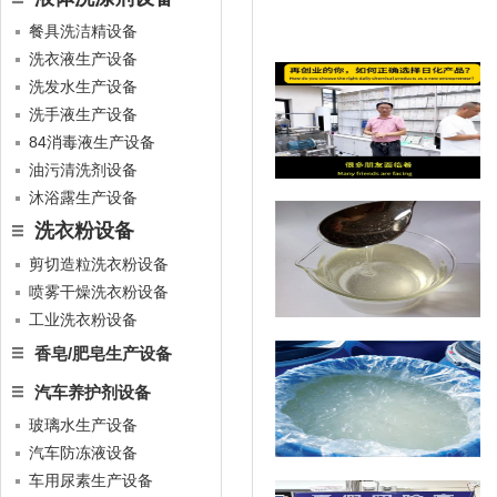
餐具洗洁精设备
洗衣液生产设备
洗发水生产设备
洗手液生产设备
84消毒液生产设备
油污清洗剂设备
沐浴露生产设备
洗衣粉设备
剪切造粒洗衣粉设备
喷雾干燥洗衣粉设备
工业洗衣粉设备
香皂/肥皂生产设备
汽车养护剂设备
玻璃水生产设备
汽车防冻液设备
车用尿素生产设备