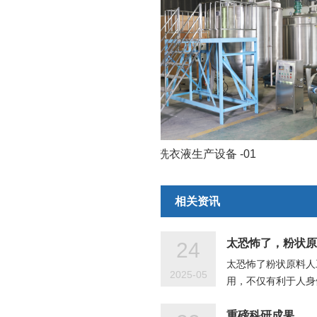
-15
+
洗衣液生产设备 -01
相关资讯
太恐怖了，粉状原
24
太恐怖了粉状原料人
2025-05
用，不仅有利于人身
重磅科研成果