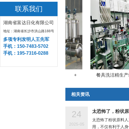
联系我们
湖南省富达日化有限公司
地址：湖南省长沙市洪山路188号
多项专利发明人王先军
手机：150-7483-5702
手机：195-7316-0288
洗衣液生产设备 -01
+
餐具洗洁精生产线-
相关资讯
太恐怖了，粉状原
24
太恐怖了粉状原料人
2025-05
用，不仅有利于人身