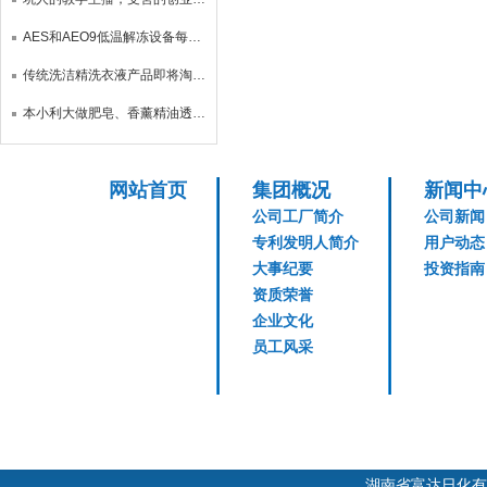
AES和AEO9低温解冻设备每台2500，能耗小，解冻速度快
传统洗洁精洗衣液产品即将淘汰，三倍浓缩品横空出世
本小利大做肥皂、香薰精油透明皂、水晶香皂洗发皂、家庭式工厂
网站首页
集团概况
新闻中
公司工厂简介
公司新闻
专利发明人简介
用户动态
大事纪要
投资指南
资质荣誉
企业文化
员工风采
湖南省富达日化有