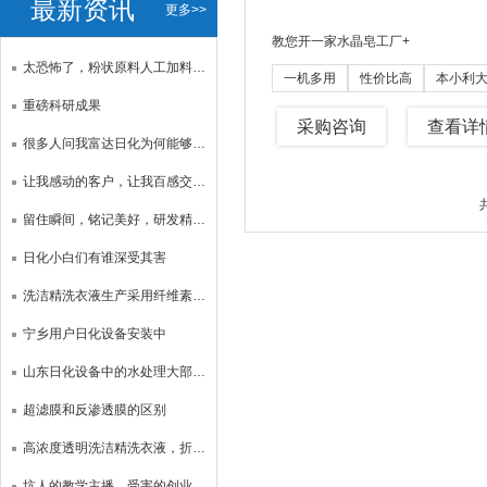
最新资讯
更多>>
教您开一家水晶皂工厂
+
太恐怖了，粉状原料人工加料危害人身健康。
一机多用
性价比高
本小利
重磅科研成果
采购咨询
查看详
很多人问我富达日化为何能够坚守31年？
让我感动的客户，让我百感交集，做其他生意亏本数百万，两年前2w投资日化设备，
留住瞬间，铭记美好，研发精品，同频共赢
日化小白们有谁深受其害
洗洁精洗衣液生产采用纤维素增稠之危害性
宁乡用户日化设备安装中
山东日化设备中的水处理大部分用廉价的超滤膜或价值10多元的pp棉取代价格昂贵品质好的反渗透膜诱惑贪图便宜的日化产品生产者！
超滤膜和反渗透膜的区别
高浓度透明洗洁精洗衣液，折光仪显示活性物11%！
坑人的教学主播，受害的创业小白