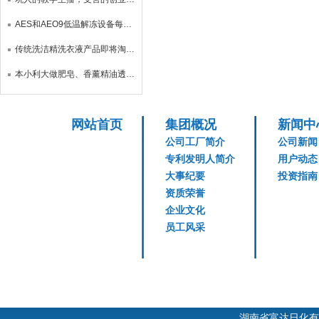
AES和AEO9低温解冻设备每台2500，能耗小，解冻速度快
传统洗洁精洗衣液产品即将淘汰，三倍浓缩品横空出世
本小利大做肥皂、香薰精油透明皂、水晶香皂洗发皂、家庭式工厂
网站首页
集团概况
新闻中
公司工厂简介
公司新闻
专利发明人简介
用户动态
大事纪要
投资指南
资质荣誉
企业文化
员工风采
湖南省富达日化有