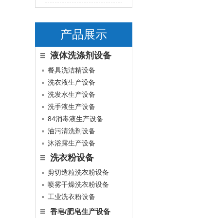
产品展示
液体洗涤剂设备
餐具洗洁精设备
洗衣液生产设备
洗发水生产设备
洗手液生产设备
84消毒液生产设备
油污清洗剂设备
沐浴露生产设备
洗衣粉设备
剪切造粒洗衣粉设备
喷雾干燥洗衣粉设备
工业洗衣粉设备
香皂/肥皂生产设备