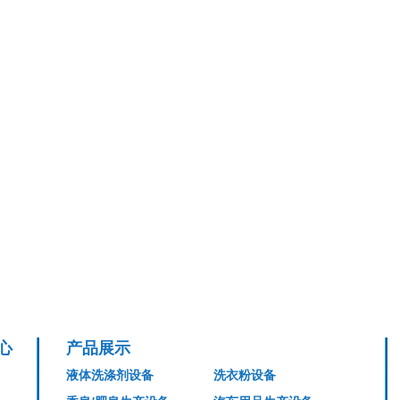
心
产品展示
液体洗涤剂设备
洗衣粉设备