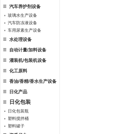
汽车养护剂设备
玻璃水生产设备
汽车防冻液设备
车用尿素生产设备
水处理设备
自动计量/加料设备
灌装机/包装机设备
化工原料
香油/香精/香水生产设备
日化产品
日化包装
日化包装瓶
塑料搅拌桶
塑料罐子