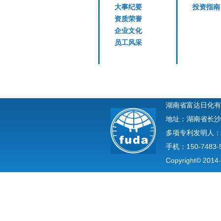
大事纪要
投资指南
资质荣誉
企业文化
员工风采
湖南省富达日化有
地址：湖南省长沙
多项专利发明人：
手机：150-7483-
Copyright© 2014